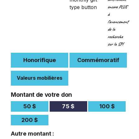
encore PLUS
à
l’avancement
de la
recherche
sur la SP!
Valeurs mobilières
Montant de votre don
50 $
75 $
100 $
200 $
Autre montant :